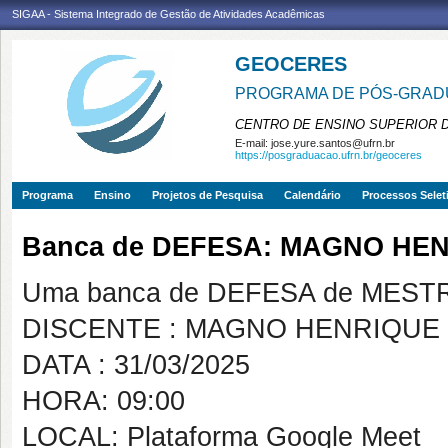
SIGAA - Sistema Integrado de Gestão de Atividades Acadêmicas
GEOCERES
PROGRAMA DE PÓS-GRADU
CENTRO DE ENSINO SUPERIOR 
E-mail:
jose.yure.santos@ufrn.br
https://posgraduacao.ufrn.br/geoceres
Programa
Ensino
Projetos de Pesquisa
Calendário
Processos Selet
Banca de DEFESA: MAGNO HE
Uma banca de DEFESA de MESTRAD
DISCENTE : MAGNO HENRIQUE
DATA : 31/03/2025
HORA: 09:00
LOCAL: Plataforma Google Meet