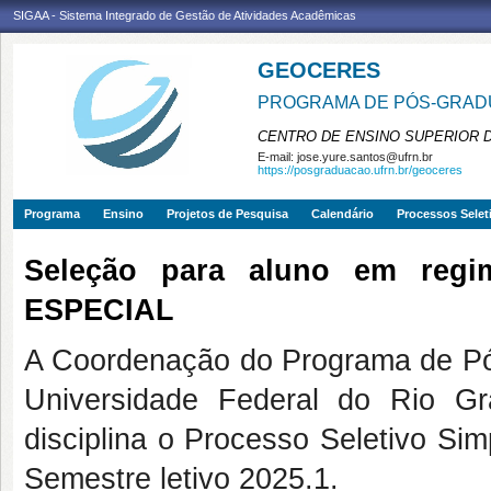
SIGAA - Sistema Integrado de Gestão de Atividades Acadêmicas
GEOCERES
PROGRAMA DE PÓS-GRADU
CENTRO DE ENSINO SUPERIOR 
E-mail:
jose.yure.santos@ufrn.br
https://posgraduacao.ufrn.br/geoceres
Programa
Ensino
Projetos de Pesquisa
Calendário
Processos Selet
Seleção para aluno em regi
ESPECIAL
A Coordenação do Programa de 
Universidade Federal do Rio Gr
disciplina o Processo Seletivo Si
Semestre letivo 2025.1.