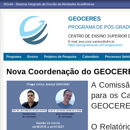
SIGAA - Sistema Integrado de Gestão de Atividades Acadêmicas
GEOCERES
PROGRAMA DE PÓS-GRADU
CENTRO DE ENSINO SUPERIOR 
E-mail:
jose.yure.santos@ufrn.br
https://posgraduacao.ufrn.br/geoceres
Programa
Ensino
Projetos de Pesquisa
Calendário
Processos Selet
Nova Coordenação do GEOCERES
A Comissão 
para os C
GEOCERES p
O Relatóri