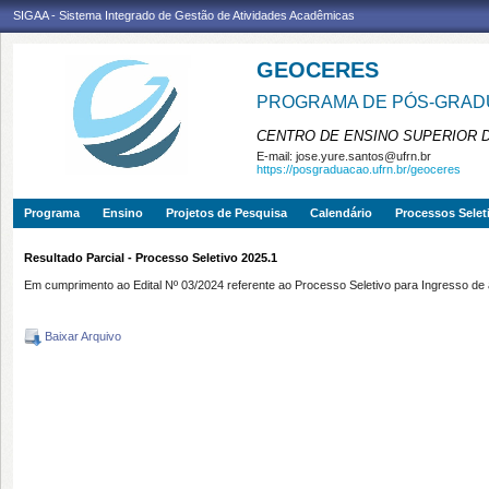
SIGAA - Sistema Integrado de Gestão de Atividades Acadêmicas
GEOCERES
PROGRAMA DE PÓS-GRADU
CENTRO DE ENSINO SUPERIOR 
E-mail:
jose.yure.santos@ufrn.br
https://posgraduacao.ufrn.br/geoceres
Programa
Ensino
Projetos de Pesquisa
Calendário
Processos Selet
Resultado Parcial - Processo Seletivo 2025.1
Em cumprimento ao Edital Nº 03/2024 referente ao Processo Seletivo para Ingresso d
Baixar Arquivo