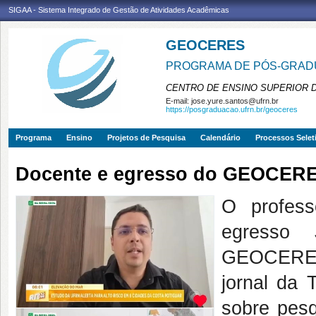
SIGAA - Sistema Integrado de Gestão de Atividades Acadêmicas
GEOCERES
PROGRAMA DE PÓS-GRADU
CENTRO DE ENSINO SUPERIOR 
E-mail:
jose.yure.santos@ufrn.br
https://posgraduacao.ufrn.br/geoceres
Programa
Ensino
Projetos de Pesquisa
Calendário
Processos Selet
Docente e egresso do GEOCERES
O profes
egresso
GEOCERES,
jornal da 
sobre pesq