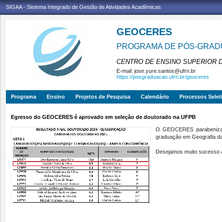
SIGAA - Sistema Integrado de Gestão de Atividades Acadêmicas
GEOCERES
PROGRAMA DE PÓS-GRADU
CENTRO DE ENSINO SUPERIOR 
E-mail:
jose.yure.santos@ufrn.br
https://posgraduacao.ufrn.br/geoceres
Programa
Ensino
Projetos de Pesquisa
Calendário
Processos Selet
Egresso do GEOCERES é aprovado em seleção de doutorado na UFPB
O GEOCERES parabeniza o
graduação em Geografia d
Desejamos muito sucesso a