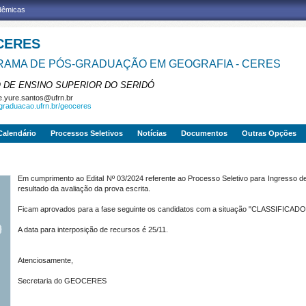
adêmicas
CERES
AMA DE PÓS-GRADUAÇÃO EM GEOGRAFIA - CERES
 DE ENSINO SUPERIOR DO SERIDÓ
e.yure.santos@ufrn.br
sgraduacao.ufrn.br/geoceres
Calendário
Processos Seletivos
Notícias
Documentos
Outras Opções
Em cumprimento ao Edital Nº 03/2024 referente ao Processo Seletivo para Ingresso d
resultado da avaliação da prova escrita.
Ficam aprovados para a fase seguinte os candidatos com a situação "CLASSIFICADO
A data para interposição de recursos é 25/11.
Atenciosamente,
Secretaria do GEOCERES