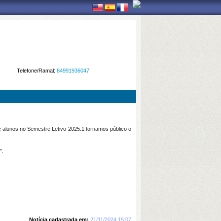
Telefone/Ramal:
84991936047
e alunos no Semestre Letivo 2025.1 tornamos público o
".
Notícia cadastrada em:
21/11/2024 15:07