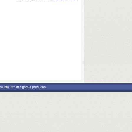
o.info.ufrn.br.sigaa03-producao