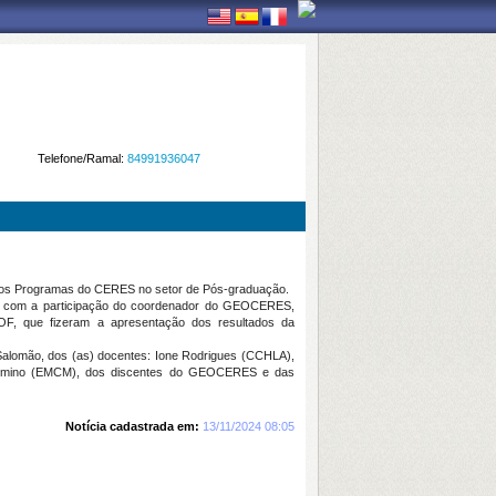
Telefone/Ramal:
84991936047
ão dos Programas do CERES no setor de Pós-graduação.
tou com a participação do coordenador do GEOCERES,
F, que fizeram a apresentação dos resultados da
Salomão, dos (as) docentes: Ione Rodrigues (CCHLA),
Firmino (EMCM), dos discentes do GEOCERES e das
Notícia cadastrada em:
13/11/2024 08:05