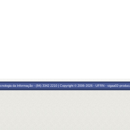
cnologia da Informação - (84) 3342 2210 | Copyright © 2006-2026 - UFRN - sigaa02-produca