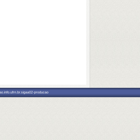
o.info.ufrn.br.sigaa02-producao