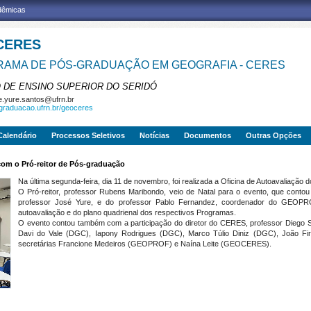
adêmicas
CERES
AMA DE PÓS-GRADUAÇÃO EM GEOGRAFIA - CERES
 DE ENSINO SUPERIOR DO SERIDÓ
e.yure.santos@ufrn.br
sgraduacao.ufrn.br/geoceres
Calendário
Processos Seletivos
Notícias
Documentos
Outras Opções
com o Pró-reitor de Pós-graduação
Na última segunda-feira, dia 11 de novembro, foi realizada a Oficina de Autoavaliaç
O Pró-reitor, professor Rubens Maribondo, veio de Natal para o evento, que con
professor José Yure, e do professor Pablo Fernandez, coordenador do GEOPRO
autoavaliação e do plano quadrienal dos respectivos Programas.
O evento contou também com a participação do diretor do CERES, professor Diego 
Davi do Vale (DGC), Iapony Rodrigues (DGC), Marco Túlio Diniz (DGC), João 
secretárias Francione Medeiros (GEOPROF) e Naína Leite (GEOCERES).