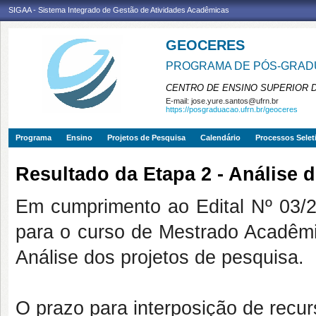
SIGAA - Sistema Integrado de Gestão de Atividades Acadêmicas
GEOCERES
PROGRAMA DE PÓS-GRADU
CENTRO DE ENSINO SUPERIOR 
E-mail:
jose.yure.santos@ufrn.br
https://posgraduacao.ufrn.br/geoceres
Programa
Ensino
Projetos de Pesquisa
Calendário
Processos Selet
Resultado da Etapa 2 - Análise 
Em cumprimento ao Edital Nº 03
para o curso de Mestrado Acadêm
Análise dos projetos de pesquisa.
O prazo para interposição de recur