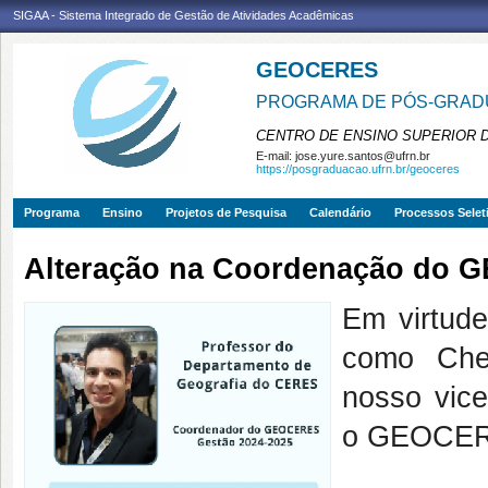
SIGAA - Sistema Integrado de Gestão de Atividades Acadêmicas
GEOCERES
PROGRAMA DE PÓS-GRADU
CENTRO DE ENSINO SUPERIOR 
E-mail:
jose.yure.santos@ufrn.br
https://posgraduacao.ufrn.br/geoceres
Programa
Ensino
Projetos de Pesquisa
Calendário
Processos Selet
Alteração na Coordenação do
Em virtud
como Che
nosso vice
o GEOCERE