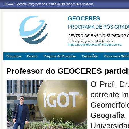
SIGAA - Sistema Integrado de Gestão de Atividades Acadêmicas
GEOCERES
PROGRAMA DE PÓS-GRADU
CENTRO DE ENSINO SUPERIOR 
E-mail:
jose.yure.santos@ufrn.br
https://posgraduacao.ufrn.br/geoceres
Programa
Ensino
Projetos de Pesquisa
Calendário
Processos Selet
Professor do GEOCERES partici
O Prof. Dr
corrente 
Geomorfolo
Geografia
Universida