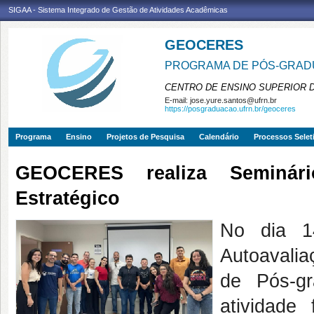
SIGAA - Sistema Integrado de Gestão de Atividades Acadêmicas
GEOCERES
PROGRAMA DE PÓS-GRADU
CENTRO DE ENSINO SUPERIOR 
E-mail:
jose.yure.santos@ufrn.br
https://posgraduacao.ufrn.br/geoceres
Programa
Ensino
Projetos de Pesquisa
Calendário
Processos Selet
GEOCERES realiza Seminári
Estratégico
No dia 1
Autoavalia
de Pós-g
atividade