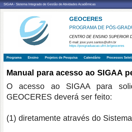
SIGAA - Sistema Integrado de Gestão de Atividades Acadêmicas
GEOCERES
PROGRAMA DE PÓS-GRADU
CENTRO DE ENSINO SUPERIOR 
E-mail:
jose.yure.santos@ufrn.br
https://posgraduacao.ufrn.br/geoceres
Programa
Ensino
Projetos de Pesquisa
Calendário
Processos Selet
Manual para acesso ao SIGAA pe
O acesso ao SIGAA para solici
GEOCERES deverá ser feito:
(1) diretamente através do Sistema