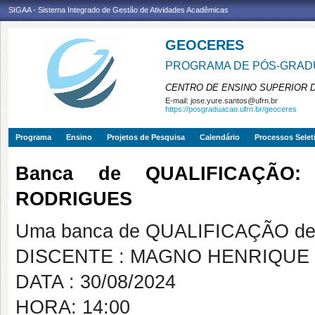
SIGAA - Sistema Integrado de Gestão de Atividades Acadêmicas
GEOCERES
PROGRAMA DE PÓS-GRADU
CENTRO DE ENSINO SUPERIOR 
E-mail:
jose.yure.santos@ufrn.br
https://posgraduacao.ufrn.br/geoceres
Programa
Ensino
Projetos de Pesquisa
Calendário
Processos Selet
Banca de QUALIFICAÇÃO
RODRIGUES
Uma banca de QUALIFICAÇÃO de 
DISCENTE : MAGNO HENRIQUE
DATA : 30/08/2024
HORA: 14:00