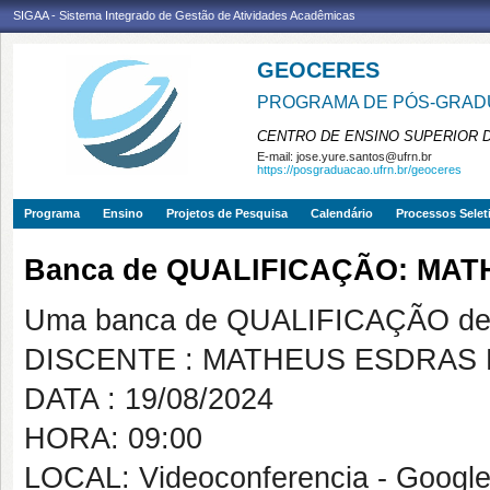
SIGAA - Sistema Integrado de Gestão de Atividades Acadêmicas
GEOCERES
PROGRAMA DE PÓS-GRADU
CENTRO DE ENSINO SUPERIOR 
E-mail:
jose.yure.santos@ufrn.br
https://posgraduacao.ufrn.br/geoceres
Programa
Ensino
Projetos de Pesquisa
Calendário
Processos Selet
Banca de QUALIFICAÇÃO: MA
Uma banca de QUALIFICAÇÃO de 
DISCENTE : MATHEUS ESDRAS
DATA : 19/08/2024
HORA: 09:00
LOCAL: Videoconferencia - Googl