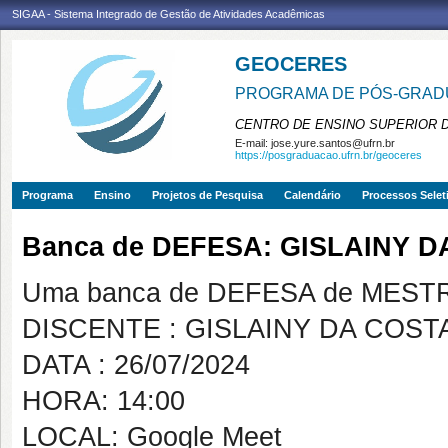
SIGAA - Sistema Integrado de Gestão de Atividades Acadêmicas
GEOCERES
PROGRAMA DE PÓS-GRADU
CENTRO DE ENSINO SUPERIOR 
E-mail:
jose.yure.santos@ufrn.br
https://posgraduacao.ufrn.br/geoceres
Programa
Ensino
Projetos de Pesquisa
Calendário
Processos Selet
Banca de DEFESA: GISLAINY 
Uma banca de DEFESA de MESTRAD
DISCENTE : GISLAINY DA COS
DATA : 26/07/2024
HORA: 14:00
LOCAL: Google Meet