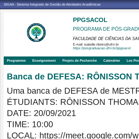
SIGAA - Sistema Integrado de Gestão de Atividades Acadêmicas
PPGSACOL
PROGRAMA DE PÓS-GRADU
FACULDADE DE CIÊNCIAS DA SAÚ
E-mail:
isabelle.ribeiro@ufrn.br
https://posgraduacao.ufrn.br/ppgsacol
Programme
Enseignement
Projets de Pecherche
Calendrier
Les Pro
Banca de DEFESA: RÔNISSON 
Uma banca de DEFESA de MESTRAD
ÉTUDIANTS: RÔNISSON THOMAS
DATE: 20/09/2021
TIME: 10:00
LOCAL: https://meet.google.com/