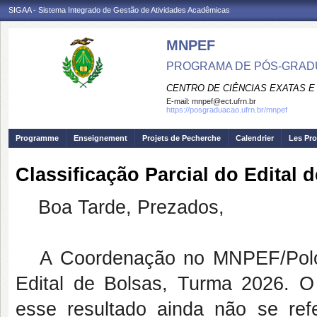
SIGAA - Sistema Integrado de Gestão de Atividades Acadêmicas
MNPEF
PROGRAMA DE PÓS-GRADUA
CENTRO DE CIÊNCIAS EXATAS E
E-mail:
mnpef@ect.ufrn.br
https://posgraduacao.ufrn.br/mnpef
Programme
Enseignement
Projets de Pecherche
Calendrier
Les Pro
Classificação Parcial do Edital 
Boa Tarde, Prezados,
A Coordenação no MNPEF/Polo 5
Edital de Bolsas, Turma 2026. 
esse resultado ainda não se re