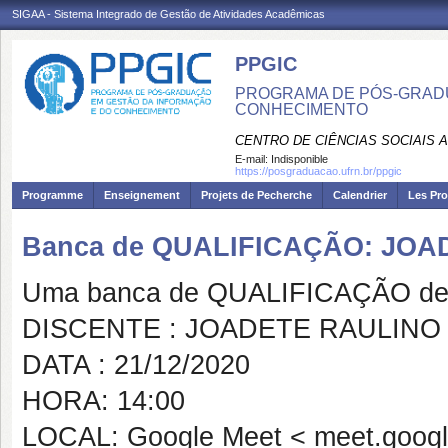
SIGAA - Sistema Integrado de Gestão de Atividades Acadêmicas
PPGIC
PROGRAMA DE PÓS-GRAD
CONHECIMENTO
CENTRO DE CIÊNCIAS SOCIAIS 
E-mail:
Indisponible
https://posgraduacao.ufrn.br/ppgic
Programme
Enseignement
Projets de Pecherche
Calendrier
Les Pro
Banca de QUALIFICAÇÃO: JO
Uma banca de QUALIFICAÇÃO de 
DISCENTE : JOADETE RAULINO
DATA : 21/12/2020
HORA: 14:00
LOCAL: Google Meet < meet.google