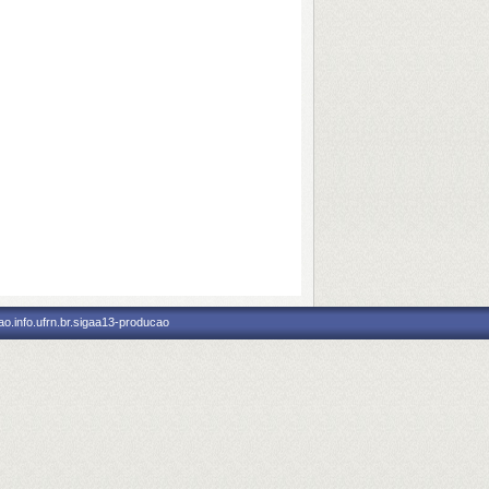
o.info.ufrn.br.sigaa13-producao