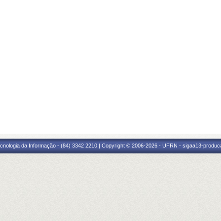
cnologia da Informação - (84) 3342 2210 | Copyright © 2006-2026 - UFRN - sigaa13-produca