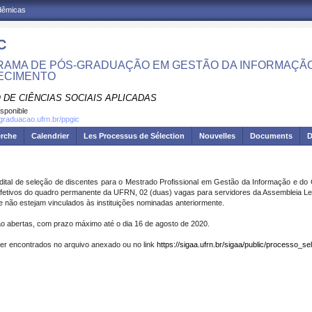
adêmicas
C
AMA DE PÓS-GRADUAÇÃO EM GESTÃO DA INFORMAÇÃO
ECIMENTO
 DE CIÊNCIAS SOCIAIS APLICADAS
isponible
sgraduacao.ufrn.br/ppgic
erche
Calendrier
Les Processus de Sélection
Nouvelles
Documents
D
ital de seleção de discentes para o Mestrado Profissional em Gestão da Informação e do 
efetivos do quadro permanente da UFRN, 02 (duas) vagas para servidores da Assembleia Le
e não estejam vinculados às instituições nominadas anteriormente.
stão abertas, com prazo máximo até o dia 16 de agosto de 2020.
er encontrados no arquivo anexado ou no link
https://sigaa.ufrn.br/sigaa/public/processo_selet