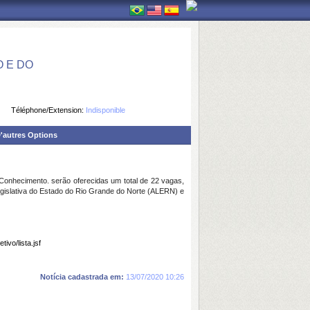
 E DO
Téléphone/Extension:
Indisponible
'autres Options
Conhecimento. serão oferecidas um total de 22 vagas,
gislativa do Estado do Rio Grande do Norte (ALERN) e
ivo/lista.jsf
Notícia cadastrada em:
13/07/2020 10:26