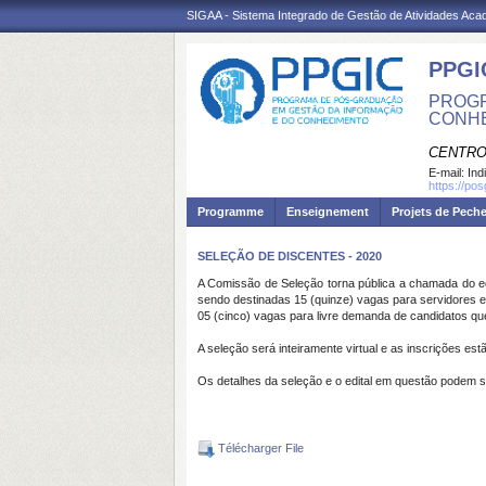
SIGAA - Sistema Integrado de Gestão de Atividades Ac
PPGI
PROGR
CONH
CENTRO
E-mail:
Ind
https://po
Programme
Enseignement
Projets de Pech
SELEÇÃO DE DISCENTES - 2020
A Comissão de Seleção torna pública a chamada do ed
sendo destinadas 15 (quinze) vagas para servidores 
05 (cinco) vagas para livre demanda de candidatos qu
A seleção será inteiramente virtual e as inscrições e
Os detalhes da seleção e o edital em questão podem s
Télécharger File