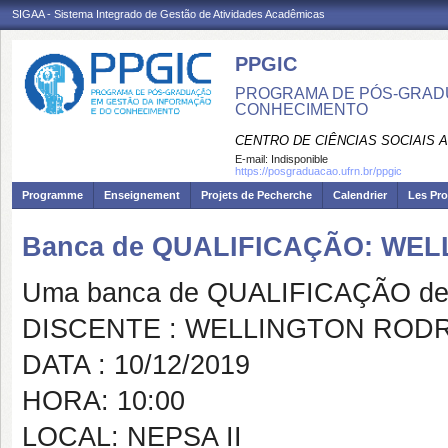
SIGAA - Sistema Integrado de Gestão de Atividades Acadêmicas
PPGIC
PROGRAMA DE PÓS-GRAD
CONHECIMENTO
CENTRO DE CIÊNCIAS SOCIAIS 
E-mail:
Indisponible
https://posgraduacao.ufrn.br/ppgic
Programme
Enseignement
Projets de Pecherche
Calendrier
Les Pro
Banca de QUALIFICAÇÃO: WEL
Uma banca de QUALIFICAÇÃO de 
DISCENTE : WELLINGTON RODR
DATA : 10/12/2019
HORA: 10:00
LOCAL: NEPSA II