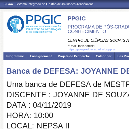
SIGAA - Sistema Integrado de Gestão de Atividades Acadêmicas
PPGIC
PROGRAMA DE PÓS-GRAD
CONHECIMENTO
CENTRO DE CIÊNCIAS SOCIAIS 
E-mail:
Indisponible
https://posgraduacao.ufrn.br/ppgic
Programme
Enseignement
Projets de Pecherche
Calendrier
Les Pro
Banca de DEFESA: JOYANNE 
Uma banca de DEFESA de MESTRAD
DISCENTE : JOYANNE DE SOU
DATA : 04/11/2019
HORA: 10:00
LOCAL: NEPSA II