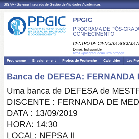
SIGAA - Sistema Integrado de Gestão de Atividades Acadêmicas
PPGIC
PROGRAMA DE PÓS-GRAD
CONHECIMENTO
CENTRO DE CIÊNCIAS SOCIAIS 
E-mail:
Indisponible
https://posgraduacao.ufrn.br/ppgic
Programme
Enseignement
Projets de Pecherche
Calendrier
Les Pro
Banca de DEFESA: FERNANDA
Uma banca de DEFESA de MESTRAD
DISCENTE : FERNANDA DE ME
DATA : 13/09/2019
HORA: 14:30
LOCAL: NEPSA II