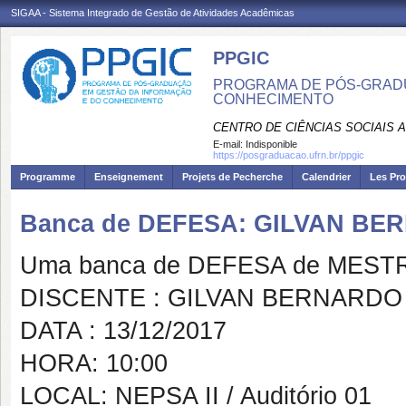
SIGAA - Sistema Integrado de Gestão de Atividades Acadêmicas
PPGIC
PROGRAMA DE PÓS-GRAD
CONHECIMENTO
CENTRO DE CIÊNCIAS SOCIAIS 
E-mail:
Indisponible
https://posgraduacao.ufrn.br/ppgic
Programme
Enseignement
Projets de Pecherche
Calendrier
Les Pro
Banca de DEFESA: GILVAN B
Uma banca de DEFESA de MESTRAD
DISCENTE : GILVAN BERNARDO
DATA : 13/12/2017
HORA: 10:00
LOCAL: NEPSA II / Auditório 01