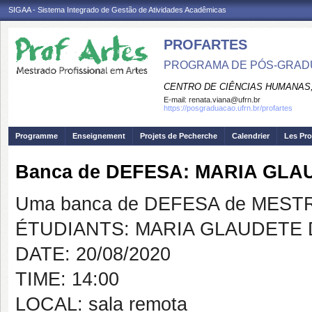
SIGAA - Sistema Integrado de Gestão de Atividades Acadêmicas
PROFARTES
PROGRAMA DE PÓS-GRADU
CENTRO DE CIÊNCIAS HUMANAS,
E-mail:
renata.viana@ufrn.br
https://posgraduacao.ufrn.br/profartes
Programme
Enseignement
Projets de Pecherche
Calendrier
Les Pro
Banca de DEFESA: MARIA GLA
Uma banca de DEFESA de MESTRAD
ÉTUDIANTS: MARIA GLAUDETE 
DATE: 20/08/2020
TIME: 14:00
LOCAL: sala remota