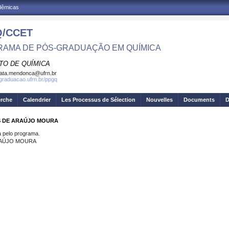
adêmicas
/CCET
AMA DE PÓS-GRADUAÇÃO EM QUÍMICA
TO DE QUÍMICA
ata.mendonca@ufrn.br
sgraduacao.ufrn.br/ppgq
erche
Calendrier
Les Processus de Sélection
Nouvelles
Documents
D
OS DE ARAÚJO MOURA
pelo programa.
RAÚJO MOURA