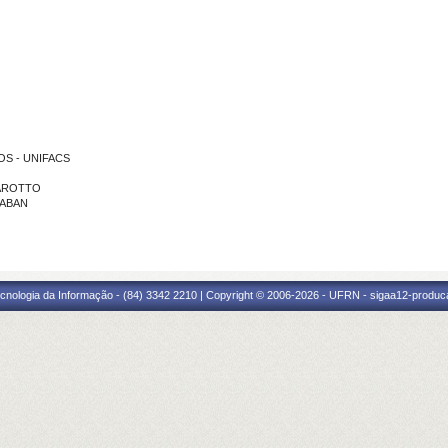
POS - UNIFACS
SPAROTTO
LABAN
cnologia da Informação - (84) 3342 2210 | Copyright © 2006-2026 - UFRN - sigaa12-produca