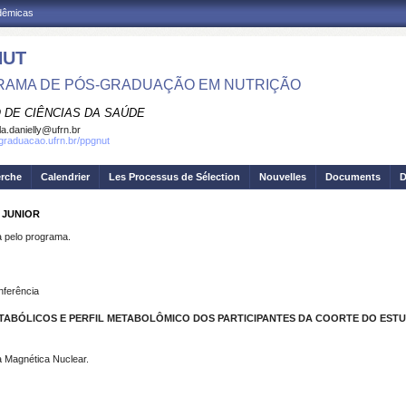
adêmicas
NUT
AMA DE PÓS-GRADUAÇÃO EM NUTRIÇÃO
 DE CIÊNCIAS DA SAÚDE
la.danielly@ufrn.br
sgraduacao.ufrn.br/ppgnut
erche
Calendrier
Les Processus de Sélection
Nouvelles
Documents
D
 JUNIOR
pelo programa.
nferência
TABÓLICOS E PERFIL METABOLÔMICO DOS PARTICIPANTES DA COORTE DO EST
 Magnética Nuclear.