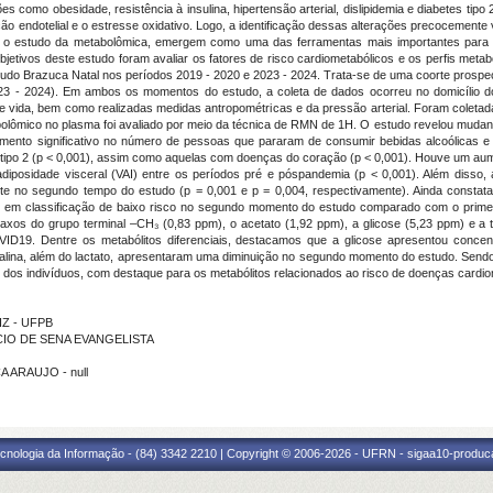
s como obesidade, resistência à insulina, hipertensão arterial, dislipidemia e diabetes ti
nção endotelial e o estresse oxidativo. Logo, a identificação dessas alterações precocemen
 o estudo da metabolômica, emergem como uma das ferramentas mais importantes para ide
objetivos deste estudo foram avaliar os fatores de risco cardiometabólicos e os perfis me
Estudo Brazuca Natal nos períodos 2019 - 2020 e 2023 - 2024. Trata-se de uma coorte prospe
 - 2024). Em ambos os momentos do estudo, a coleta de dados ocorreu no domicílio dos
de vida, bem como realizadas medidas antropométricas e da pressão arterial. Foram colet
 metabolômico no plasma foi avaliado por meio da técnica de RMN de 1H. O estudo revelou muda
nto significativo no número de pessoas que pararam de consumir bebidas alcoólicas e
o 2 (p < 0,001), assim como aquelas com doenças do coração (p < 0,001). Houve um aument
adiposidade visceral (VAI) entre os períodos pré e póspandemia (p < 0,001). Além disso,
ente no segundo tempo do estudo (p = 0,001 e p = 0,004, respectivamente). Ainda consta
us) em classificação de baixo risco no segundo momento do estudo comparado com o prime
os do grupo terminal –CH₃ (0,83 ppm), o acetato (1,92 ppm), a glicose (5,23 ppm) e a t
VID19. Dentre os metabólitos diferenciais, destacamos que a glicose apresentou con
valina, além do lactato, apresentaram uma diminuição no segundo momento do estudo. Send
s dos indivíduos, com destaque para os metabólitos relacionados ao risco de doenças cardio
IZ - UFPB
ICIO DE SENA EVANGELISTA
A ARAUJO - null
cnologia da Informação - (84) 3342 2210 | Copyright © 2006-2026 - UFRN - sigaa10-produca