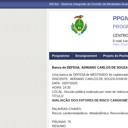
SIGAA - Sistema Integrado de Gestão de Atividades Ac
PPG
PROGR
CENTRO
E-mail:
kar
https://po
Programme
Enseignement
Projets de Pech
Banca de DEFESA: ADRIANO CARLOS DE SOUZA
Uma banca de DEFESA de MESTRADO foi cadastrada 
DISCENTE : ADRIANO CARLOS DE SOUZA JUNIOR
DATA : 03/07/2025
HORA: 14:30
LOCAL: Sessão pública realizada por meio de videoco
TÍTULO:
AVALIAÇÃO DOS FATORES DE RISCO CARDIOME
PALAVRAS-CHAVES:
Riscos cardiometabólicos. Metabolômica. Ressonância
PÁGINAS: 75
RESUMO: