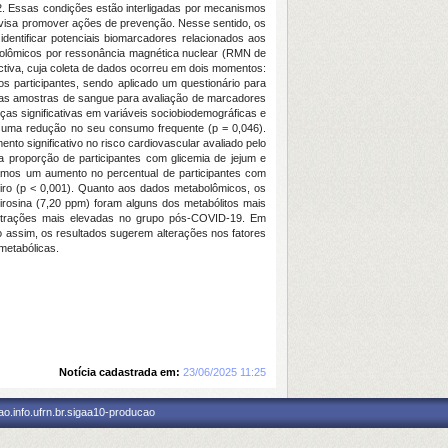
po 2. Essas condições estão interligadas por mecanismos
te visa promover ações de prevenção. Nesse sentido, os
ntificar potenciais biomarcadores relacionados aos
tabolômicos por ressonância magnética nuclear (RMN de
ctiva, cuja coleta de dados ocorreu em dois momentos:
 participantes, sendo aplicado um questionário para
adas amostras de sangue para avaliação de marcadores
nças significativas em variáveis sociobiodemográficas e
 uma redução no seu consumo frequente (p = 0,046).
o significativo no risco cardiovascular avaliado pelo
 a proporção de participantes com glicemia de jejum e
tamos um aumento no percentual de participantes com
iro (p < 0,001). Quanto aos dados metabolômicos, os
irosina (7,20 ppm) foram alguns dos metabólitos mais
centrações mais elevadas no grupo pós-COVID-19. Em
o assim, os resultados sugerem alterações nos fatores
metabólicas.
Notícia cadastrada em:
23/06/2025 11:25
o.info.ufrn.br.sigaa10-producao