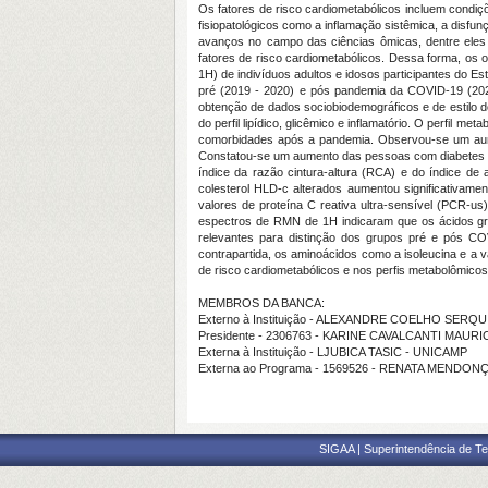
Os fatores de risco cardiometabólicos incluem condiçõe
fisiopatológicos como a inflamação sistêmica, a disfu
avanços no campo das ciências ômicas, dentre eles
fatores de risco cardiometabólicos. Dessa forma, os 
1H) de indivíduos adultos e idosos participantes do 
pré (2019 - 2020) e pós pandemia da COVID-19 (2023
obtenção de dados sociobiodemográficos e de estilo 
do perfil lipídico, glicêmico e inflamatório. O perfil
comorbidades após a pandemia. Observou-se um aume
Constatou-se um aumento das pessoas com diabetes tip
índice da razão cintura-altura (RCA) e do índice de 
colesterol HLD-c alterados aumentou significativam
valores de proteína C reativa ultra-sensível (PCR-
espectros de RMN de 1H indicaram que os ácidos grax
relevantes para distinção dos grupos pré e pós CO
contrapartida, os aminoácidos como a isoleucina e a 
de risco cardiometabólicos e nos perfis metabolômico
MEMBROS DA BANCA:
Externo à Instituição - ALEXANDRE COELHO SERQU
Presidente - 2306763 - KARINE CAVALCANTI MAUR
Externa à Instituição - LJUBICA TASIC - UNICAMP
Externa ao Programa - 1569526 - RENATA MENDONÇ
SIGAA | Superintendência de Te