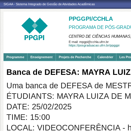
SIGAA - Sistema Integrado de Gestão de Atividades Acadêmicas
PPGGPI/CCHLA
PROGRAMA DE PÓS-GRADU
CENTRO DE CIÊNCIAS HUMANAS,
E-mail:
mpgpi@cchla.ufrn.br
https://posgraduacao.ufrn.br/ppggpi
Programme
Enseignement
Projets de Pecherche
Calendrier
Les Pro
Banca de DEFESA: MAYRA LU
Uma banca de DEFESA de MESTRAD
ÉTUDIANTS: MAYRA LUIZA DE
DATE: 25/02/2025
TIME: 15:00
LOCAL: VIDEOCONFERÊNCIA - https