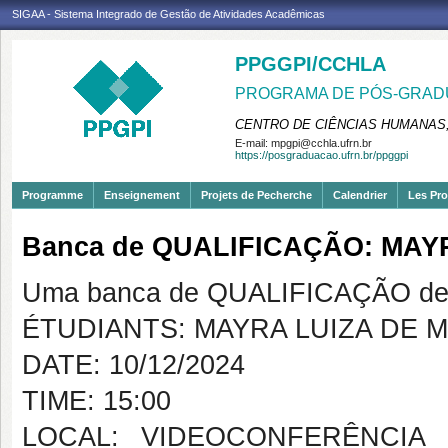
SIGAA - Sistema Integrado de Gestão de Atividades Acadêmicas
PPGGPI/CCHLA
PROGRAMA DE PÓS-GRADU
CENTRO DE CIÊNCIAS HUMANAS,
E-mail:
mpgpi@cchla.ufrn.br
https://posgraduacao.ufrn.br/ppggpi
Programme
Enseignement
Projets de Pecherche
Calendrier
Les Pro
Banca de QUALIFICAÇÃO: MA
Uma banca de QUALIFICAÇÃO de 
ÉTUDIANTS: MAYRA LUIZA DE
DATE: 10/12/2024
TIME: 15:00
LOCAL: VIDEOCONFERÊNCIA NO L