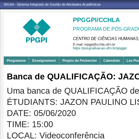
SIGAA - Sistema Integrado de Gestão de Atividades Acadêmicas
PPGGPI/CCHLA
PROGRAMA DE PÓS-GRADU
CENTRO DE CIÊNCIAS HUMANAS,
E-mail:
mpgpi@cchla.ufrn.br
https://posgraduacao.ufrn.br/ppggpi
Programme
Enseignement
Projets de Pecherche
Calendrier
Les Pro
Banca de QUALIFICAÇÃO: JAZ
Uma banca de QUALIFICAÇÃO de 
ÉTUDIANTS: JAZON PAULINO L
DATE: 05/06/2020
TIME: 15:00
LOCAL: Videoconferência