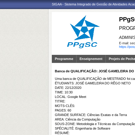
SIGAA - Sistema Integrado de Gestão de Atividades Ac
PPgS
PROGR
ADMINI
E-mail:
sec
https://po
Programme
Enseignement
Projets de Pech
Banca de QUALIFICAÇÃO: JOSÉ GAMELEIRA D
Uma banca de QUALIFICAÇÃO de MESTRADO foi cada
ÉTUDIANTS: JOSÉ GAMELEIRA DO RÊGO NETO
DATE: 22/12/2020
TIME: 10:30
LOCAL: Google Meet
TITRE:
MOTS-CLÉS:
PAGES: 60
GRANDE SURFACE: Ciências Exatas e da Terra
AREA: Ciência da Computação
SOUS-ZONE: Metodologia e Técnicas da Computaçã
SPÉCIALITÉ: Engenharia de Software
RÉSUMÉ: