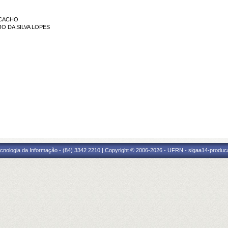
 CACHO
JO DA SILVA LOPES
cnologia da Informação - (84) 3342 2210 | Copyright © 2006-2026 - UFRN - sigaa14-produca