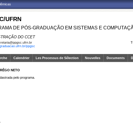
adêmicas
C/UFRN
AMA DE PÓS-GRADUAÇÃO EM SISTEMAS E COMPUTAÇ
STRAÇÃO DO CCET
retaria@ppgsc.ufrn.br
T
sgraduacao.ufrn.br/ppgsc
erche
Calendrier
Les Processus de Sélection
Nouvelles
Documents
D
O RÊGO NETO
strada pelo programa.
o