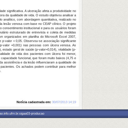
 significativa. A ulceração afeta a produtividade no
iora da qualidade de vida. O estudo objetivou analisar a
 analítico, com abordagem quantitativa, realizado no
 da lesão venosa com base no CEAP clínico. O projeto
 consentimento institucional e para os usuários foram
ulário estruturado de entrevista e coleta de medidas
ram organizados em planilha do Microsoft Excel 2007,
a de p-valor < 0,05. Observou-se associação significante
a (p-valor =0,001) nas pessoas com úlcera venosa. As
 estado geral de saúde (p-valor=0,014), vitalidade (p-
ualidade de vida dos pacientes com úlcera foi menor,
capacidade funcional, que foram muito baixos (4,75 e
a assistência e da lesão influenciaram a qualidade de
s pacientes. Os achados podem contribuir para melhor
.
Notícia cadastrada em:
30/07/2013 14:19
o.info.ufrn.br.sigaa03-producao