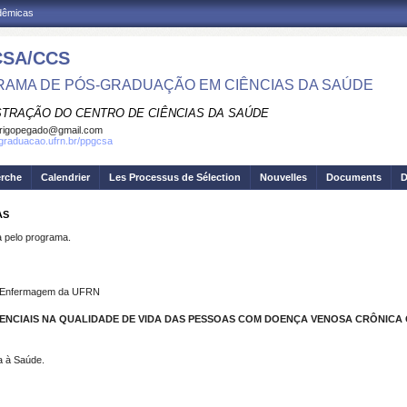
adêmicas
SA/CCS
AMA DE PÓS-GRADUAÇÃO EM CIÊNCIAS DA SAÚDE
STRAÇÃO DO CENTRO DE CIÊNCIAS DA SAÚDE
rigopegado@gmail.com
sgraduacao.ufrn.br/ppgcsa
erche
Calendrier
Les Processus de Sélection
Nouvelles
Documents
D
AS
pelo programa.
de Enfermagem da UFRN
STENCIAIS NA QUALIDADE DE VIDA DAS PESSOAS COM DOENÇA VENOSA CRÔNICA
a à Saúde.