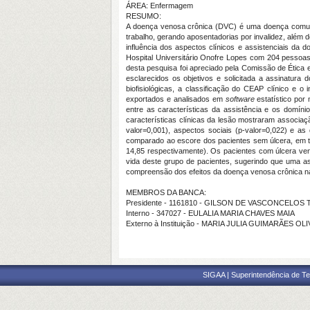
ÁREA: Enfermagem
RESUMO:
A doença venosa crônica (DVC) é uma doença comum na
trabalho, gerando aposentadorias por invalidez, além de
influência dos aspectos clínicos e assistenciais da
Hospital Universitário Onofre Lopes com 204 pessoas
desta pesquisa foi apreciado pela Comissão de Ética 
esclarecidos os objetivos e solicitada a assinatura
biofisiológicas, a classificação do CEAP clínico e 
exportados e analisados em
software
estatístico por
entre as características da assistência e os domíni
características clínicas da lesão mostraram associaçã
valor=0,001), aspectos sociais (p-valor=0,022) e as
comparado ao escore dos pacientes sem úlcera, em to
14,85 respectivamente). Os pacientes com úlcera veno
vida deste grupo de pacientes, sugerindo que uma as
compreensão dos efeitos da doença venosa crônica na
MEMBROS DA BANCA:
Presidente - 1161810 - GILSON DE VASCONCELOS
Interno - 347027 - EULALIA MARIA CHAVES MAIA
Externo à Instituição - MARIA JULIA GUIMARÃES O
SIGAA | Superintendência de Te