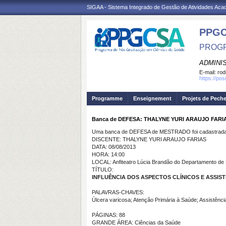
SIGAA - Sistema Integrado de Gestão de Atividades Ac
PPGC
PROGR
ADMINI
E-mail:
rod
https://po
Programme
Enseignement
Projets de Pech
Banca de DEFESA: THALYNE YURI ARAUJO FARI
Uma banca de DEFESA de MESTRADO foi cadastrada 
DISCENTE: THALYNE YURI ARAUJO FARIAS
DATA: 08/08/2013
HORA: 14:00
LOCAL: Anfiteatro Lúcia Brandão do Departamento 
TÍTULO:
INFLUÊNCIA DOS ASPECTOS CLÍNICOS E ASSI
PALAVRAS-CHAVES:
Úlcera varicosa; Atenção Primária à Saúde; Assistênci
PÁGINAS: 88
GRANDE ÁREA: Ciências da Saúde