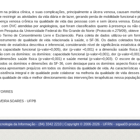
 prática clínica, e suas complicações, principalmente a úlcera venosa, causam morbidade
 restringir as atividades da vida diária e de lazer, gerando perda de mobilidade funcional e p
 doença venosa crônica na qualidade de vida das pessoas com e sem úlcera venosa. Estudo
 com DVC atendidas por angiologista, que foram classificados quanto à presença ou não
em Pesquisa da Universidade Federal do Rio Grande do Norte (Protocolo n.279/09), obteve o
 do Termo de Consentimento Livre e Esclarecido. Para coleta de dados utilizou-se um form
o instrumento de qualidade de vida relacionada à saúde, o SF-36. Os dados coletados fo
 meio de estatística descritiva e inferencial, considerando nível de significância estatístic
os capacidade funcional (p-valor=0,005), dor (p-valor =0,001) e a dimensão saúde físic
o com os domínios: os domínios: capacidade funcional (p-valor=0,001), dor (p-valor=0,001),
 dimensões saúde física (p-valor=0,001) e saúde mental (p-valor=0,003). O escore de q
dos os domínios e dimensões do SF-36, com destaque para os domínios aspecto físico e 
sa apresentam prejuízos em todos os domínios da qualidade de vida. As características d
sistência integral e de qualidade pode colaborar na melhoria da qualidade de vida desse
 qualidade de vida e melhor direcionamento das intervenções terapêuticas nessa população
 TORRES
LIVEIRA SOARES - UFPB
cnologia da Informação - (84) 3342 2210 | Copyright © 2006-2026 - UFRN - sigaa03-produca