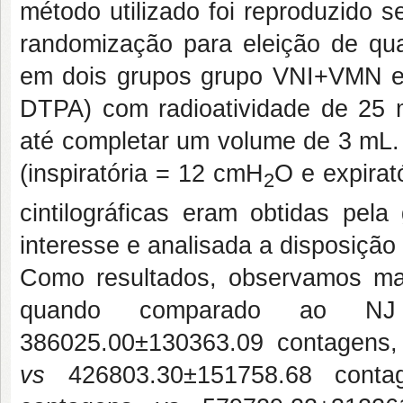
método utilizado foi reproduzido
randomização para eleição de qual 
em dois grupos grupo VNI+VMN e 
DTPA) com radioatividade de 25 m
até completar um volume de 3 mL. 
(inspiratória = 12 cmH
O e expirat
2
cintilográficas eram obtidas pe
interesse e analisada a disposição
Como resultados, observamos ma
quando comparado ao NJ 
386025.00±130363.09 contagens,
vs
426803.30±151758.68 conta