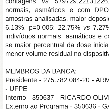
contagens
vs
579729.22±312261
normais, asmáticos e com DPOC
amostras analisadas, maior depos
6.13%, p=0.005; 22.75%
vs
7.27%
indivíduos normais, asmáticos e c
se maior percentual da dose inici
menor volume residual no disposi
MEMBROS DA BANCA:
Presidente - 275.782.084-20 
- UFPE
Interno - 350637 - RICARDO OL
Externo ao Programa - 350636