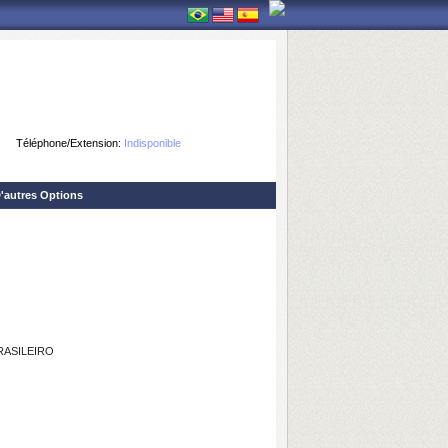
Téléphone/Extension:
Indisponible
'autres Options
RASILEIRO