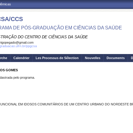
adêmicas
SA/CCS
AMA DE PÓS-GRADUAÇÃO EM CIÊNCIAS DA SAÚDE
STRAÇÃO DO CENTRO DE CIÊNCIAS DA SAÚDE
rigopegado@gmail.com
sgraduacao.ufrn.br/ppgcsa
erche
Calendrier
Les Processus de Sélection
Nouvelles
Documents
D
NTOS GOMES
strada pelo programa.
FUNCIONAL EM IDOSOS COMUNITÁRIOS DE UM CENTRO URBANO DO NORDESTE B
S