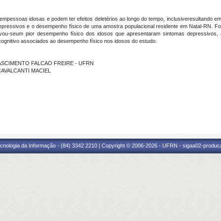
pessoas idosas e podem ter efeitos deletérios ao longo do tempo, inclusiveresultando 
depressivos e o desempenho físico de uma amostra populacional residente em Natal-RN. For
ou-seum pior desempenho físico dos idosos que apresentaram sintomas depressivos, a l
ognitivo associados ao desempenho físico nos idosos do estudo.
O NASCIMENTO FALCAO FREIRE - UFRN
 CAVALCANTI MACIEL
cnologia da Informação - (84) 3342 2210 | Copyright © 2006-2026 - UFRN - sigaa02-produca