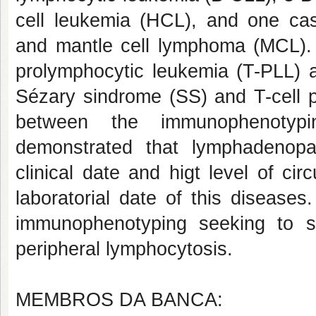
cell leukemia (HCL), and one ca
and mantle cell lymphoma (MCL). T
prolymphocytic leukemia (T-PLL) a
Sézary sindrome (SS) and T-cell p
between the immunophenotypin
demonstrated that lymphadenop
clinical date and higt level of ci
laboratorial date of this disease
immunophenotyping seeking to sta
peripheral lymphocytosis.
MEMBROS DA BANCA: