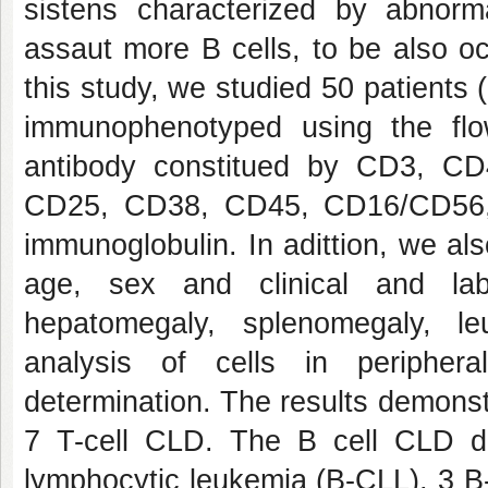
sistens characterized by abnorma
assaut more B cells, to be also occ
this study, we studied 50 patient
immunophenotyped using the flo
antibody constitued by CD3, 
CD25, CD38, CD45, CD16/CD56, 
immunoglobulin. In adittion, we als
age, sex and clinical and lab
hepatomegaly, splenomegaly, le
analysis of cells in peripher
determination. The results demonst
7 T-cell CLD. The B cell CLD dis
lymphocytic leukemia (B-CLL), 3 B-