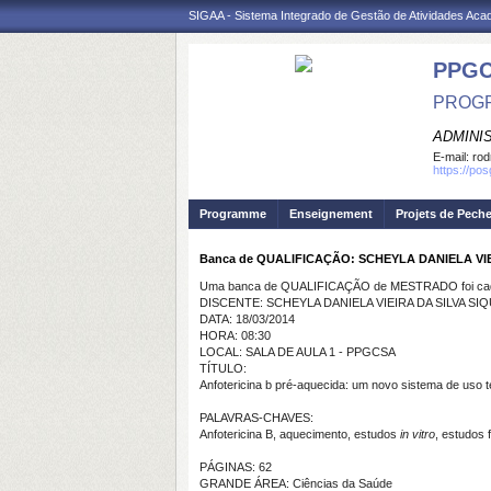
SIGAA - Sistema Integrado de Gestão de Atividades Ac
PPGC
PROGR
ADMINI
E-mail:
rod
https://po
Programme
Enseignement
Projets de Pech
Banca de QUALIFICAÇÃO: SCHEYLA DANIELA VIE
Uma banca de QUALIFICAÇÃO de MESTRADO foi cada
DISCENTE: SCHEYLA DANIELA VIEIRA DA SILVA SI
DATA: 18/03/2014
HORA: 08:30
LOCAL: SALA DE AULA 1 - PPGCSA
TÍTULO:
Anfotericina b pré-aquecida: um novo sistema de uso 
PALAVRAS-CHAVES:
Anfotericina B, aquecimento, estudos
in vitro
, estudos 
PÁGINAS: 62
GRANDE ÁREA: Ciências da Saúde