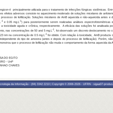
gizon-é principalmente utilizada para o tratamento de infecções fúngicas sistêmicas. Entre
es efeitos adversos consiste no aquecimento moderado de soluções micelares de anfotericin
processo de liofilização. Soluções micelares de AmB aquecida e não-aqueicida antes e 
-1
-1
L
e 0.05 mg.L
) para posteriormente serem realizadas análises espectrofotométricas e
iar a toxicidade aguda e crônica, respectivamente. A eficácia das soluções foi analisada 
-1
ento, nas concentrações de 50 and 5 mg.L
, foi observado um discreto deslocamento no
-1
323 nm na concentração de 0.5 mg.L
foi obtido. Com relação à toxicidade, AmB produziu 
ndependente do tipo de amostra (antes e depois do processo de liofilização). Porém, n
emonstrou que o processo de liofilização não muda o comportamento da forma aquecida da Am
OSA DO EGITO
EIRO - UnP
RANHAO CHAVES
cnologia da Informação - (84) 3342 2210 | Copyright © 2006-2026 - UFRN - sigaa07-produca