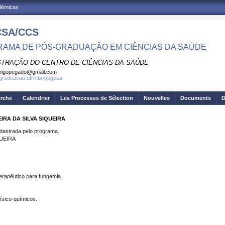
adêmicas
SA/CCS
AMA DE PÓS-GRADUAÇÃO EM CIÊNCIAS DA SAÚDE
STRAÇÃO DO CENTRO DE CIÊNCIAS DA SAÚDE
rigopegado@gmail.com
sgraduacao.ufrn.br/ppgcsa
erche
Calendrier
Les Processus de Sélection
Nouvelles
Documents
D
IRA DA SILVA SIQUEIRA
strada pelo programa.
QUEIRA
terapêutico para fungemia
físico-químicos.