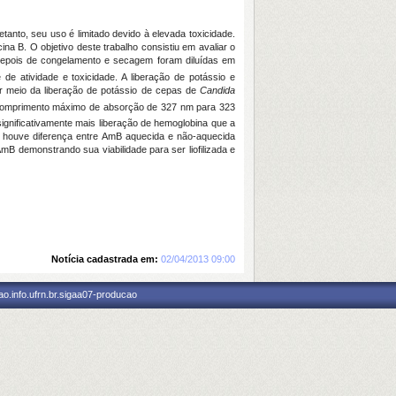
tanto, seu uso é limitado devido à elevada toxicidade.
a B. O objetivo deste trabalho consistiu em avaliar o
depois de congelamento e secagem foram diluídas em
 de atividade e toxicidade. A liberação de potássio e
por meio da liberação de potássio de cepas de
Candida
 comprimento máximo de absorção de 327 nm para 323
significativamente mais liberação de hemoglobina que a
ão houve diferença entre AmB aquecida e não-aquecida
B demonstrando sua viabilidade para ser liofilizada e
Notícia cadastrada em:
02/04/2013 09:00
o.info.ufrn.br.sigaa07-producao