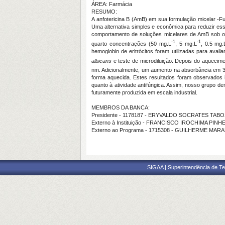
ÁREA: Farmácia
RESUMO:
A anfotericina B (AmB) em sua formulação micelar -Fun
Uma alternativa simples e econômica para reduzir ess
comportamento de soluções micelares de AmB sob o 
-1
-1
quarto concentrações (50 mg.L
, 5 mg.L
, 0.5 mg.
hemoglobin de eritrócitos foram utilizadas para aval
albicans
e teste de microdiluição. Depois do aquecim
nm. Adicionalmente, um aumento na absorbância em 
forma aquecida. Estes resultados foram observados i
quanto à atividade antifúngica. Assim, nosso grupo d
futuramente produzida em escala industrial.
MEMBROS DA BANCA:
Presidente - 1178187 - ERYVALDO SOCRATES TAB
Externo à Instituição - FRANCISCO IROCHIMA PINH
Externo ao Programa - 1715308 - GUILHERME MA
SIGAA | Superintendência de Te