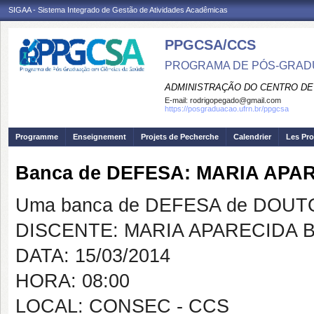
SIGAA - Sistema Integrado de Gestão de Atividades Acadêmicas
PPGCSA/CCS
PROGRAMA DE PÓS-GRADU
ADMINISTRAÇÃO DO CENTRO DE
E-mail:
rodrigopegado@gmail.com
https://posgraduacao.ufrn.br/ppgcsa
Programme
Enseignement
Projets de Pecherche
Calendrier
Les Pro
Banca de DEFESA: MARIA APA
Uma banca de DEFESA de DOUTOR
DISCENTE: MARIA APARECIDA 
DATA: 15/03/2014
HORA: 08:00
LOCAL: CONSEC - CCS