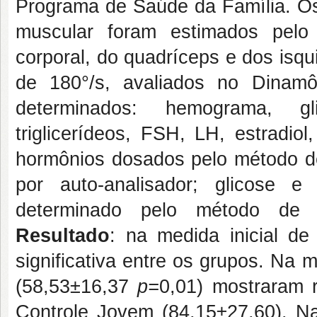
Programa de Saúde da Família. Os 
muscular foram estimados pelo 
corporal, do quadríceps e dos isqu
de 180°/s, avaliados no Dinamô
determinados: hemograma, glic
triglicerídeos, FSH, LH, estradio
hormônios dosados pelo método d
por auto-analisador; glicose e 
determinado pelo método de e
Resultado
: na medida inicial de
significativa entre os grupos. Na
(58,53±16,37
p=
0,01) mostraram r
Controle Jovem (84,15±27,60). Na 