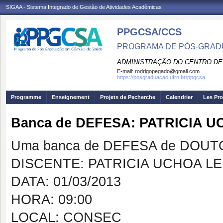
SIGAA - Sistema Integrado de Gestão de Atividades Acadêmicas
PPGCSA/CCS
PROGRAMA DE PÓS-GRADU
ADMINISTRAÇÃO DO CENTRO DE
E-mail:
rodrigopegado@gmail.com
https://posgraduacao.ufrn.br/ppgcsa
Programme
Enseignement
Projets de Pecherche
Calendrier
Les Pro
Banca de DEFESA: PATRICIA 
Uma banca de DEFESA de DOUTOR
DISCENTE: PATRICIA UCHOA L
DATA: 01/03/2013
HORA: 09:00
LOCAL: CONSEC