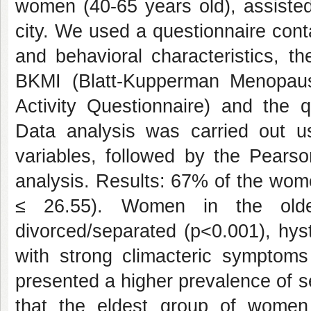
women (40-65 years old), assisted i
city. We used a questionnaire cont
and behavioral characteristics, t
BKMI (Blatt-Kupperman Menopausa
Activity Questionnaire) and the q
Data analysis was carried out us
variables, followed by the Pearso
analysis. Results: 67% of the wom
≤ 26.55). Women in the olde
divorced/separated (p<0.001), hys
with strong climacteric symptoms 
presented a higher prevalence of s
that the eldest group of women 