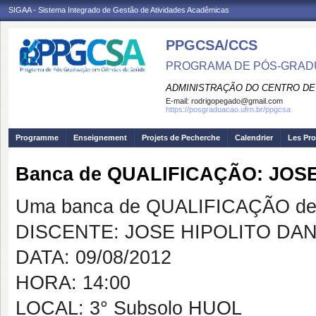
SIGAA - Sistema Integrado de Gestão de Atividades Acadêmicas
PPGCSA/CCS
PROGRAMA DE PÓS-GRADU
ADMINISTRAÇÃO DO CENTRO DE
E-mail:
rodrigopegado@gmail.com
https://posgraduacao.ufrn.br/ppgcsa
Programme
Enseignement
Projets de Pecherche
Calendrier
Les Pro
Banca de QUALIFICAÇÃO: JOS
Uma banca de QUALIFICAÇÃO de 
DISCENTE: JOSE HIPOLITO DA
DATA: 09/08/2012
HORA: 14:00
LOCAL: 3° Subsolo HUOL