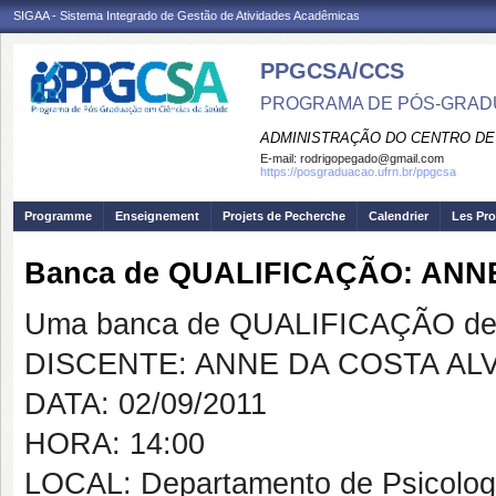
SIGAA - Sistema Integrado de Gestão de Atividades Acadêmicas
PPGCSA/CCS
PROGRAMA DE PÓS-GRADU
ADMINISTRAÇÃO DO CENTRO DE
E-mail:
rodrigopegado@gmail.com
https://posgraduacao.ufrn.br/ppgcsa
Programme
Enseignement
Projets de Pecherche
Calendrier
Les Pro
Banca de QUALIFICAÇÃO: ANN
Uma banca de QUALIFICAÇÃO de 
DISCENTE: ANNE DA COSTA AL
DATA: 02/09/2011
HORA: 14:00
LOCAL: Departamento de Psicolog