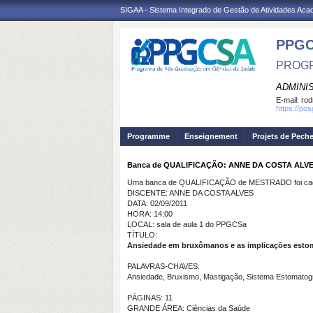
SIGAA - Sistema Integrado de Gestão de Atividades Ac
PPGC
PROGR
ADMINI
E-mail:
rod
https://po
Programme
Enseignement
Projets de Pech
Banca de QUALIFICAÇÃO: ANNE DA COSTA ALV
Uma banca de QUALIFICAÇÃO de MESTRADO foi cada
DISCENTE: ANNE DA COSTA ALVES
DATA: 02/09/2011
HORA: 14:00
LOCAL: sala de aula 1 do PPGCSa
TÍTULO:
Ansiedade em bruxômanos e as implicações estom
PALAVRAS-CHAVES:
Ansiedade, Bruxismo, Mastigação, Sistema Estomatogn
PÁGINAS: 11
GRANDE ÁREA: Ciências da Saúde