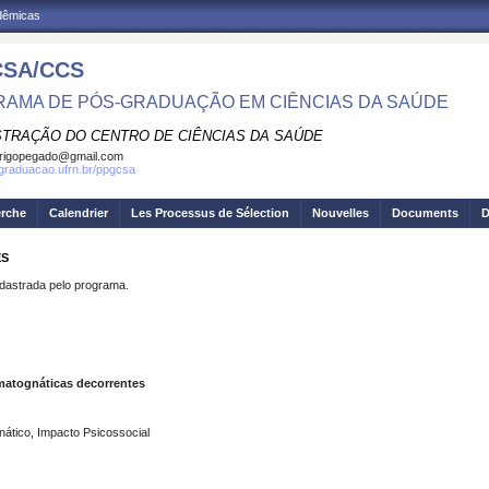
adêmicas
SA/CCS
AMA DE PÓS-GRADUAÇÃO EM CIÊNCIAS DA SAÚDE
STRAÇÃO DO CENTRO DE CIÊNCIAS DA SAÚDE
rigopegado@gmail.com
sgraduacao.ufrn.br/ppgcsa
erche
Calendrier
Les Processus de Sélection
Nouvelles
Documents
D
ES
strada pelo programa.
atognáticas decorrentes
ático, Impacto Psicossocial