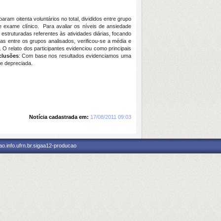
ciparam oitenta voluntários no total, divididos entre grupo
 e exame clínico. Para avaliar os níveis de ansiedade
struturadas referentes às atividades diárias, focando
vas entre os grupos analisados, verificou-se a média e
 O relato dos participantes evidenciou como principais
lusões
: Com base nos resultados evidenciamos uma
e depreciada.
Notícia cadastrada em:
17/08/2011 09:03
o.info.ufrn.br.sigaa12-producao