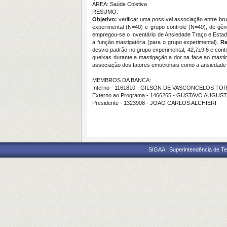
ÁREA: Saúde Coletiva
RESUMO:
Objetivo:
verificar uma possível associação entre bru
experimental (N=40) e grupo controle (N=40), de gêne
empregou-se o Inventário de Ansiedade Traço e Estado
a função mastigatória (para o grupo experimental).
Re
desvio padrão no grupo experimental, 42,7±9,6 e contr
queixas durante a mastigação a dor na face ao mastig
associação dos fatores emocionais como a ansiedade 
MEMBROS DA BANCA:
Interno - 1161810 - GILSON DE VASCONCELOS TO
Externo ao Programa - 1466265 - GUSTAVO AUG
Presidente - 1323908 - JOAO CARLOS ALCHIERI
SIGAA | Superintendência de Te