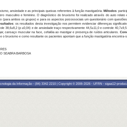
xismo, ansiedade e as principais queixas referentes à função mastigatória.
Métodos
: parti
ro masculino e feminino. O diagnóstico do bruxismo foi realizado através do auto relato
 (para ambos os grupos) e para os aspectos psicossociais um questionário com questões e
sultados
: os resultados desta investigação nos permitem evidenciar diferenças significati
ole 38,6±8,2 (p ≤0,04) e de ansiedade traço respectivamente 44,5±11,0 e controle 40,7±9,5.
ar, cansaço muscular na face, cefaléia ao mastigar e presença de ruídos articulares.
Conc
e o bruxismo e como resultante os pacientes apontam que a função mastigatória encontra-s
RRES
USTO SEABRA BARBOSA
cnologia da Informação - (84) 3342 2210 | Copyright © 2006-2026 - UFRN - sigaa12-produca