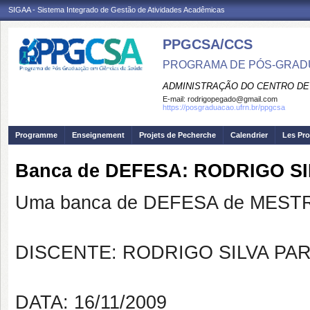
SIGAA - Sistema Integrado de Gestão de Atividades Acadêmicas
PPGCSA/CCS
PROGRAMA DE PÓS-GRADU
ADMINISTRAÇÃO DO CENTRO DE
E-mail:
rodrigopegado@gmail.com
https://posgraduacao.ufrn.br/ppgcsa
Programme
Enseignement
Projets de Pecherche
Calendrier
Les Pro
Banca de DEFESA: RODRIGO S
Uma banca de DEFESA de MESTRAD
DISCENTE: RODRIGO SILVA PA
DATA: 16/11/2009