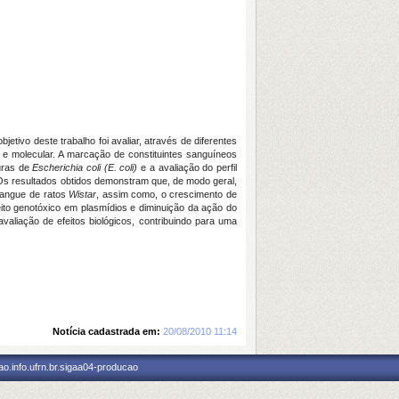
jetivo deste trabalho foi avaliar, através de diferentes
r e molecular. A marcação de constituintes sanguíneos
uras de
Escherichia coli (E. coli)
e a avaliação do perfil
s. Os resultados obtidos demonstram que, de modo geral,
sangue de ratos
Wistar
, assim como, o crescimento de
feito genotóxico em plasmídios e diminuição da ação do
valiação de efeitos biológicos, contribuindo para uma
Notícia cadastrada em:
20/08/2010 11:14
o.info.ufrn.br.sigaa04-producao