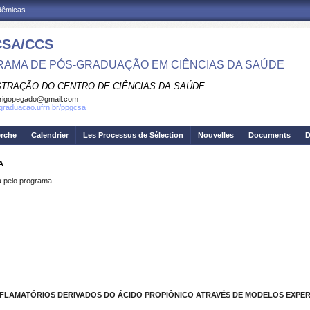
adêmicas
SA/CCS
AMA DE PÓS-GRADUAÇÃO EM CIÊNCIAS DA SAÚDE
STRAÇÃO DO CENTRO DE CIÊNCIAS DA SAÚDE
rigopegado@gmail.com
sgraduacao.ufrn.br/ppgcsa
erche
Calendrier
Les Processus de Sélection
Nouvelles
Documents
D
A
pelo programa.
NFLAMATÓRIOS DERIVADOS DO ÁCIDO PROPIÔNICO ATRAVÉS DE MODELOS EXPER