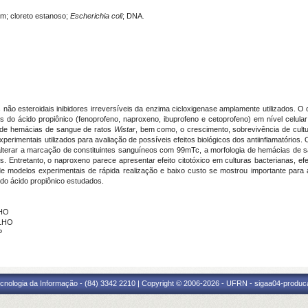
9m; cloreto estanoso;
Escherichia coli
; DNA
.
não esteroidais inibidores irreversíveis da enzima cicloxigenase amplamente utilizados. O ob
os do ácido propiônico (fenoprofeno, naproxeno, ibuprofeno e cetoprofeno) em nível celula
de hemácias de sangue de ratos
Wistar
, bem como, o crescimento, sobrevivência de cult
xperimentais utilizados para avaliação de possíveis efeitos biológicos dos antiinflamatório
 alterar a marcação de constituintes sanguíneos com 99mTc, a morfologia de hemácias de 
ios. Entretanto, o naproxeno parece apresentar efeito citotóxico em culturas bacterianas, e
 de modelos experimentais de rápida realização e baixo custo se mostrou importante para a
o ácido propiônico estudados.
LHO
ILHO
P
cnologia da Informação - (84) 3342 2210 | Copyright © 2006-2026 - UFRN - sigaa04-produca