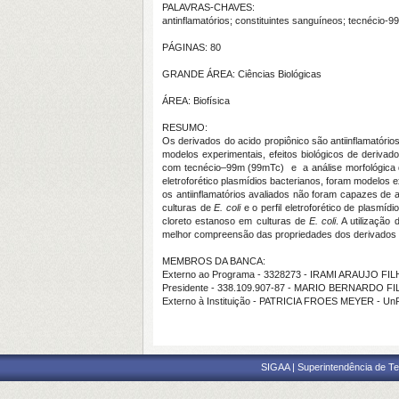
PALAVRAS-CHAVES:
antinflamatórios; constituintes sanguíneos; tecnécio-9
PÁGINAS: 80
GRANDE ÁREA: Ciências Biológicas
ÁREA: Biofísica
RESUMO:
Os derivados do acido propiônico são antiinflamatórios 
modelos experimentais, efeitos biológicos de derivad
com tecnécio–99m (99mTc) e a análise morfológica 
eletroforético plasmídios bacterianos, foram modelos e
os antiinflamatórios avaliados não foram capazes de
culturas de
E. coli
e o perfil eletroforético de plasmíd
cloreto estanoso em culturas de
E. coli
. A utilização
melhor compreensão das propriedades dos derivados d
MEMBROS DA BANCA:
Externo ao Programa - 3328273 - IRAMI ARAUJO FI
Presidente - 338.109.907-87 - MARIO BERNARDO F
Externo à Instituição - PATRICIA FROES MEYER - Un
SIGAA | Superintendência de Te