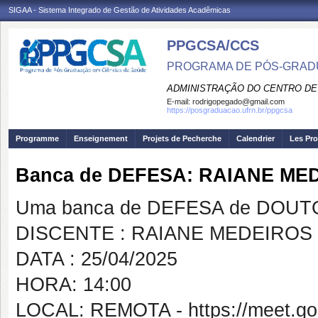
SIGAA - Sistema Integrado de Gestão de Atividades Acadêmicas
PPGCSA/CCS
PROGRAMA DE PÓS-GRADU
ADMINISTRAÇÃO DO CENTRO DE
E-mail:
rodrigopegado@gmail.com
https://posgraduacao.ufrn.br/ppgcsa
Programme
Enseignement
Projets de Pecherche
Calendrier
Les Pro
Banca de DEFESA: RAIANE ME
Uma banca de DEFESA de DOUTOR
DISCENTE : RAIANE MEDEIROS
DATA : 25/04/2025
HORA: 14:00
LOCAL: REMOTA - https://meet.goo