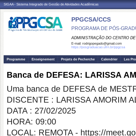
SIGAA - Sistema Integrado de Gestão de Atividades Acadêmicas
PPGCSA/CCS
PROGRAMA DE PÓS-GRADU
ADMINISTRAÇÃO DO CENTRO DE
E-mail:
rodrigopegado@gmail.com
https://posgraduacao.ufrn.br/ppgcsa
Programme
Enseignement
Projets de Pecherche
Calendrier
Les Pro
Banca de DEFESA: LARISSA A
Uma banca de DEFESA de MESTRAD
DISCENTE : LARISSA AMORIM 
DATA : 27/02/2025
HORA: 09:00
LOCAL: REMOTA - https://meet.g