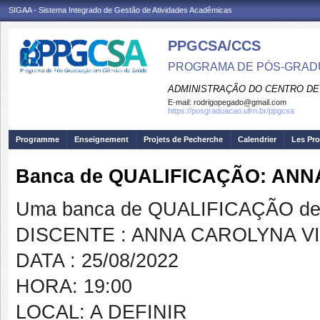
SIGAA - Sistema Integrado de Gestão de Atividades Acadêmicas
PPGCSA/CCS
PROGRAMA DE PÓS-GRADU
ADMINISTRAÇÃO DO CENTRO DE
E-mail:
rodrigopegado@gmail.com
https://posgraduacao.ufrn.br/ppgcsa
Programme
Enseignement
Projets de Pecherche
Calendrier
Les Pro
Banca de QUALIFICAÇÃO: AN
Uma banca de QUALIFICAÇÃO de 
DISCENTE : ANNA CAROLYNA V
DATA : 25/08/2022
HORA: 19:00
LOCAL: A DEFINIR