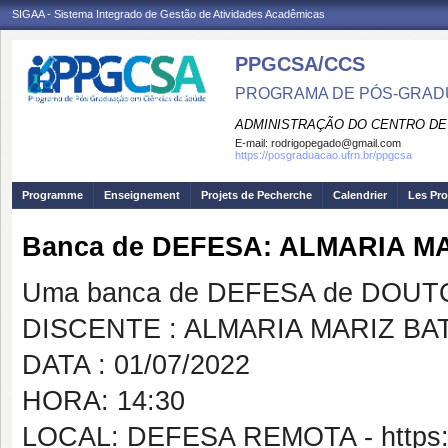
SIGAA - Sistema Integrado de Gestão de Atividades Acadêmicas
PPGCSA/CCS
PROGRAMA DE PÓS-GRADU
ADMINISTRAÇÃO DO CENTRO DE
E-mail:
rodrigopegado@gmail.com
https://posgraduacao.ufrn.br/ppgcsa
Programme
Enseignement
Projets de Pecherche
Calendrier
Les Pro
Banca de DEFESA: ALMARIA M
Uma banca de DEFESA de DOUTOR
DISCENTE : ALMARIA MARIZ BA
DATA : 01/07/2022
HORA: 14:30
LOCAL: DEFESA REMOTA - https:/