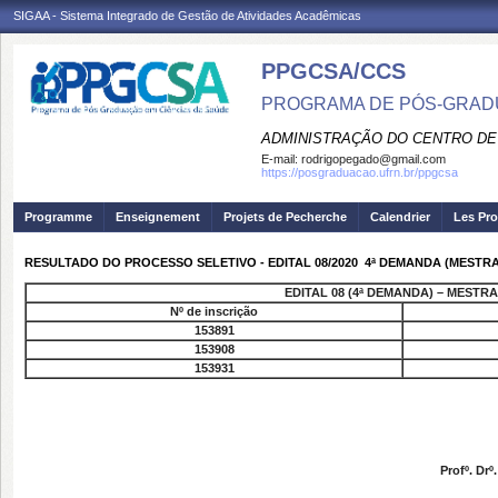
SIGAA - Sistema Integrado de Gestão de Atividades Acadêmicas
PPGCSA/CCS
PROGRAMA DE PÓS-GRADU
ADMINISTRAÇÃO DO CENTRO DE
E-mail:
rodrigopegado@gmail.com
https://posgraduacao.ufrn.br/ppgcsa
Programme
Enseignement
Projets de Pecherche
Calendrier
Les Pro
RESULTADO DO PROCESSO SELETIVO - EDITAL 08/2020  4ª DEMANDA (MESTR
EDITAL 08 (4ª DEMANDA) – MESTR
Nº de inscrição
153891
153908
153931
Profº. Drº