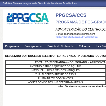
SIGAA - Sistema Integrado de Gestão de Atividades Acadêmicas
PPGCSA/CCS
PROGRAMA DE PÓS-GRADU
ADMINISTRAÇÃO DO CENTRO DE
E-mail:
rodrigopegado@gmail.com
https://posgraduacao.ufrn.br/ppgcsa
Programme
Enseignement
Projets de Pecherche
Calendrier
Les Pro
RESULTADO DO PROCESSO SELETIVO - EDITAL 07/2020  2ª DEMANDA (DOUT
EDITAL 07 (2ª DEMANDA) – DOUTORADO – APRESENT
ANTONIO CARLOS QUEIROZ DE AQUINO
MAXSUELL LUCAS MENDES MARQUES
YURI ALBERTO FREIRE DE ASSIS
LUANA BRITO DOS SANTOS
ÁGNES DENISE DE LIMA BEZERRA MARTINS
obs: Os alunos aprovados receberão em