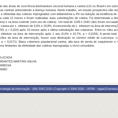
o das áreas de ocorrência leishmaniose visceral humana e canina (LV) no Brasil e em outr
nças caninas antecedendo a doença humana. Neste trabalho, um estudo prospectivo não ra
ar a efetividae das coleiras impregnados com deltametrina a 4% na redução da incidência de
 a cada 12 meses e foram realizadas duas substituições de coleira. Foi determinada a di
eira) e na área controle (sem uso de coleira). Um total de 1249 e 1540 cães foram recrutado
a canina por
L. infantum
de 9,6% e 19,8%. A transmissão de
L. infantum
na área de intervenç
,293; p = 0,024) após 15 meses após a última substituição das colareiras. Entre os cães
. infantum
na área de intervenção após 1 ano (5,6% e 10,7%, p = 0,0156). A perda tota
icílios da área de intervenção, houve uma diminuição no número médio de
Lutzomya. Lo
 = 0,0171). Baixa cobertura populacional canina, alta taxa de perda de seguimento e / 
res limitantes da efetividade das coleiras impregnadas a nível comunitário.
RA UCHOA
NA ARANTES MARTINS SALHA
 BARBOSA
ONIMO
cnologia da Informação - (84) 3342 2210 | Copyright © 2006-2026 - UFRN - sigaa13-produca