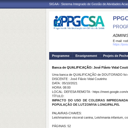
SIGAA - Sistema Integrado de Gestão de Atividades Ac
PPGC
PROGR
ADMINI
E-mail:
rod
https://po
Programme
Enseignement
Projets de Pech
Banca de QUALIFICAÇÃO: José Flávio Vidal Cout
Uma banca de QUALIFICAÇÃO de DOUTORADO foi ca
DISCENTE : José Flávio Vidal Coutinho
DATA : 05/10/2021
HORA: 08:00
LOCAL: DEFESA REMOTA - https://meet.google.com/w
TÍTULO:
IMPACTO DO USO DE COLEIRAS IMPREGNADA
POPULAÇÃO DE LUTZOMYIA LONGIPALPIS.
PALAVRAS-CHAVES:
Leishmaniose visceral canina, Leishmania infantum, co
PÁGINAS: 52