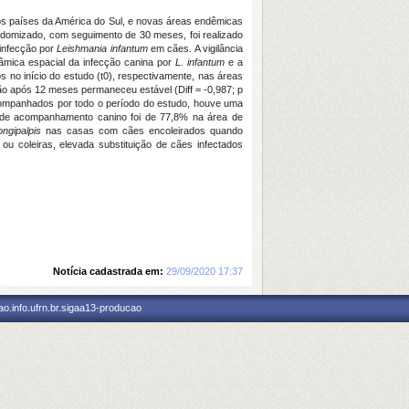
os países da América do Sul, e novas áreas endêmicas
ndomizado, com seguimento de 30 meses, foi realizado
 infecção por
Leishmania infantum
em cães. A vigilância
nâmica espacial da infecção canina por
L. infantum
e a
s no início do estudo (t0), respectivamente, nas áreas
ão após 12 meses permaneceu estável (Diff = -0,987; p
 acompanhados por todo o período do estudo, houve uma
l de acompanhamento canino foi de 77,8% na área de
ngipalpis
nas casas com cães encoleirados quando
ou coleiras, elevada substituição de cães infectados
Notícia cadastrada em:
29/09/2020 17:37
o.info.ufrn.br.sigaa13-producao