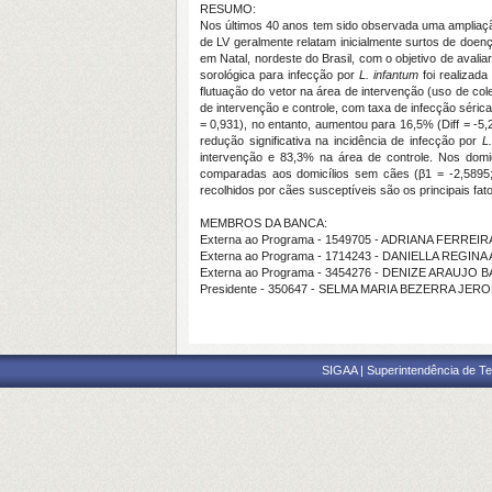
RESUMO:
Nos últimos 40 anos tem sido observada uma ampliaçã
de LV geralmente relatam inicialmente surtos de doe
em Natal, nordeste do Brasil, com o objetivo de avali
sorológica para infecção por
L. infantum
foi realizada
flutuação do vetor na área de intervenção (uso de col
de intervenção e controle, com taxa de infecção séric
= 0,931), no entanto, aumentou para 16,5% (Diff = -5
redução significativa na incidência de infecção por
L
intervenção e 83,3% na área de controle. Nos dom
comparadas aos domicílios sem cães (β1 = -2,5895; p
recolhidos por cães susceptíveis são os principais fato
MEMBROS DA BANCA:
Externa ao Programa - 1549705 - ADRIANA FERREI
Externa ao Programa - 1714243 - DANIELLA REGI
Externa ao Programa - 3454276 - DENIZE ARAUJO
Presidente - 350647 - SELMA MARIA BEZERRA JER
SIGAA | Superintendência de Te